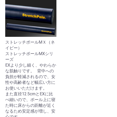
ストレッチポールMＸ（ネ
イビー）
ストレッチポールMXシリ
ーズ
EXより少し細く、やわらか
な肌触りです。 背中への
負担が軽減されるので、女
性や高齢者など幅広い方に
お使いいただけます。
また直径12.5cmとEXに比
べ細いので、ポール上に寝
た時に床からの距離が近く
なるため安定感が増し、安
心です。