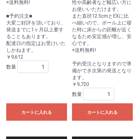
※送料無料!
性や高齢者など幅広い方に
お使いいただけます。
■予約注文■
また直径12.5cmとEXに比
大変ご好評を頂いており、
べ細いので、ポール上に寝
発送までに1ヶ月以上要す
た時に床からの距離が近く
ることもあります。
なるため安定感が増し、安
配達日の指定はお受けいた
心です。
しかねます。
※送料無料!
￥9,612
予約受注となりますので準
数量
備ができ次第の発送となり
ます。
￥9,720
数量
カートに入れる
カートに入れる