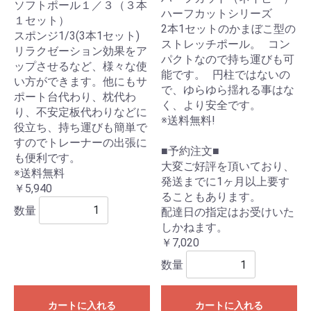
ソフトポール１／３（３本
ハーフカットシリーズ
１セット）
2本1セットのかまぼこ型の
スポンジ1/3(3本1セット)
ストレッチポール。 コン
リラクゼーション効果をア
パクトなので持ち運びも可
ップさせるなど、様々な使
能です。 円柱ではないの
い方ができます。他にもサ
で、ゆらゆら揺れる事はな
ポート台代わり、枕代わ
く、より安全です。
り、不安定板代わりなどに
※送料無料!
役立ち、持ち運びも簡単で
すのでトレーナーの出張に
■予約注文■
も便利です。
大変ご好評を頂いており、
※送料無料
発送までに1ヶ月以上要す
￥5,940
ることもあります。
数量
配達日の指定はお受けいた
しかねます。
￥7,020
数量
カートに入れる
カートに入れる