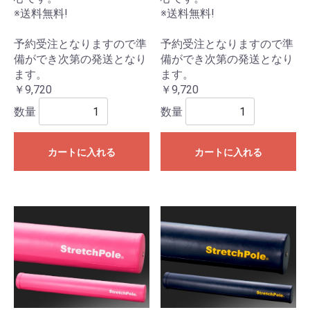
※送料無料!
※送料無料!
予約受注となりますので準
予約受注となりますので準
備ができ次第の発送となり
備ができ次第の発送となり
ます。
ます。
￥9,720
￥9,720
数量
数量
カートに入れる
カートに入れる